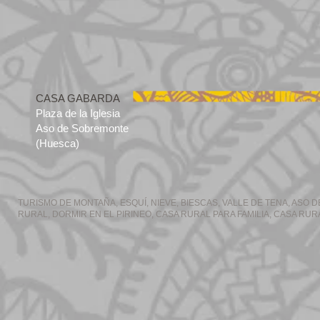
CASA GABARDA
Plaza de la Iglesia
Aso de Sobremonte
(Huesca)
TURISMO DE MONTAÑA, ESQUÍ, NIEVE, BIESCAS, VALLE DE TENA, ASO
RURAL, DORMIR EN EL PIRINEO, CASA RURAL PARA FAMILIA, CASA R