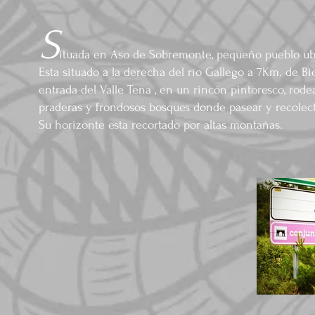
S
ituada en Aso de Sobremonte, pequeño pueblo ubi
Esta situado a la derecha del río Gallego a 7Km. de Bi
entrada del Valle Tena , en un rincón pintoresco, rod
praderas y frondosos bosques donde pasear y recolect
Su horizonte esta recortado por altas montañas.